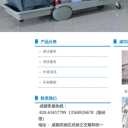
产品分类
成功
保洁服务
清洗服务
外墙清洗
石材翻新
成
联系我们
成都客服热线：
028-61657799
13568926678
（陈经
理）
地址： 成都武侯区武侯立交顺和街一